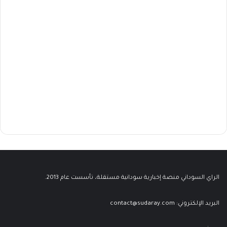
الراي السوداني منصة إخبارية سودانية مستقلة، تأسست عام 2013.
البريد الإلكتروني:
contact@sudaray.com