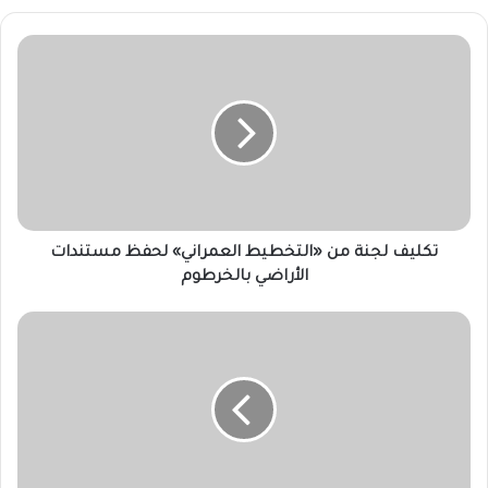
تكليف
لجنة
من
«التخطيط
العمراني»
لحفظ
مستندات
الأراضي
بالخرطوم
تكليف لجنة من «التخطيط العمراني» لحفظ مستندات
الأراضي بالخرطوم
البرهان
يلتقي
وفداً
من
«الهدندوة»
برئاسة
ترك