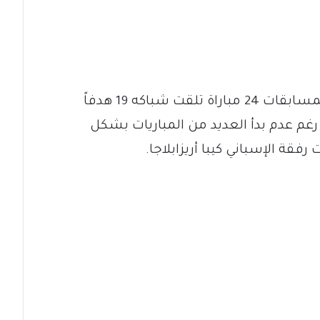
وخاض اللاعب هذا الموسم في جميع المسابقات 24 مباراة تلقت شباكه 19 هدفاً
ظافة شباكه في 11 مباراة رغم عدم بدأ العديد من المباريات بشكل
ة الإسباني كيبا أريزابلاجا.