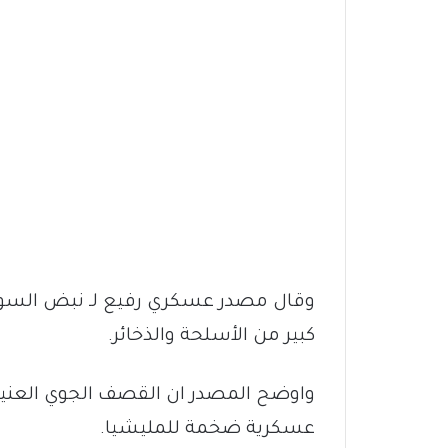
وقال مصدر عسكري رفيع لـ نبض السودا
كبير من الأسلحة والذخائر.
واوضح المصدر ان القصف الجوي العني
عسكرية ضخمة للمليشيا.