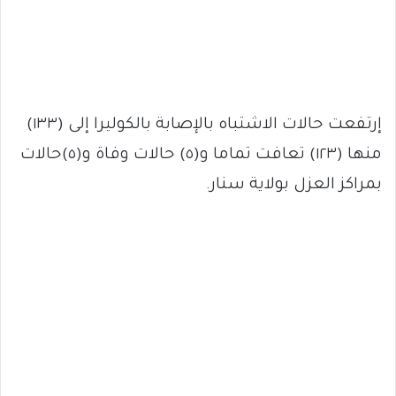
إرتفعت حالات الاشتباه بالإصابة بالكوليرا إلى (١٣٣)
منها (١٢٣) تعافت تماما و(٥) حالات وفاة و(٥)حالات
بمراكز العزل بولاية سنار.