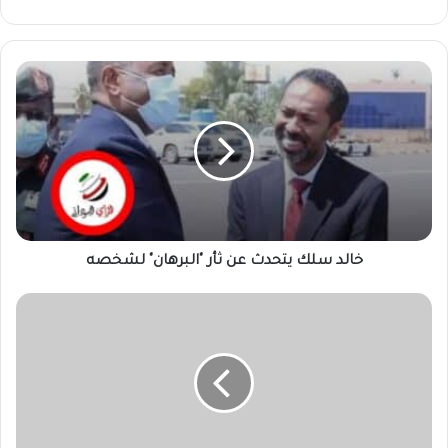
خالد
سلك
يتحدث
عن
ثأر
"البرهان"
لشخصه
خالد سلك يتحدث عن ثأر "البرهان" لشخصه
حديث
خطير
لمستشار
المليشيا
عن
تسليح
المدنيين