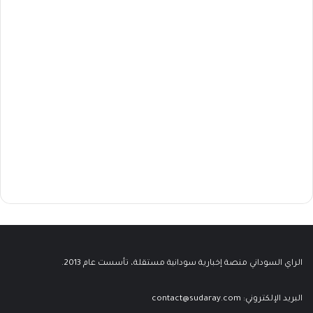
الراي السوداني منصة إخبارية سودانية مستقلة، تأسست عام 2013.
البريد الإلكتروني:
contact@sudaray.com