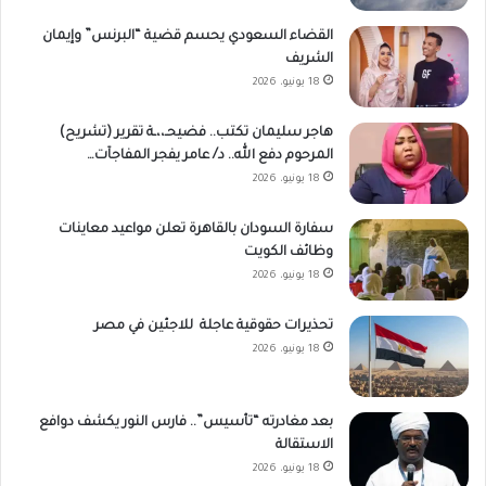
القضاء السعودي يحسم قضية “البرنس” وإيمان
الشريف
18 يونيو، 2026
هاجر سليمان تكتب.. فضيحـ،،ـة تقرير (تشريح)
المرحوم دفع الله.. د/ عامر يفجر المفاجآت…
18 يونيو، 2026
سفارة السودان بالقاهرة تعلن مواعيد معاينات
وظائف الكويت
18 يونيو، 2026
تحذيرات حقوقية عاجلة للاجئين في مصر
18 يونيو، 2026
بعد مغادرته “تأسيس”.. فارس النور يكشف دوافع
الاستقالة
18 يونيو، 2026