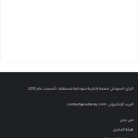
الراي السوداني منصة إخبارية سودانية مستقلة، تأسست عام 2013.
البريد الإلكتروني:
contact@sudaray.com
من نحن
هيئة التحرير