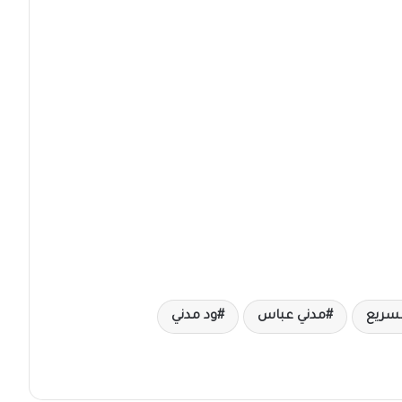
لسريع
مدني عباس
ود مدني