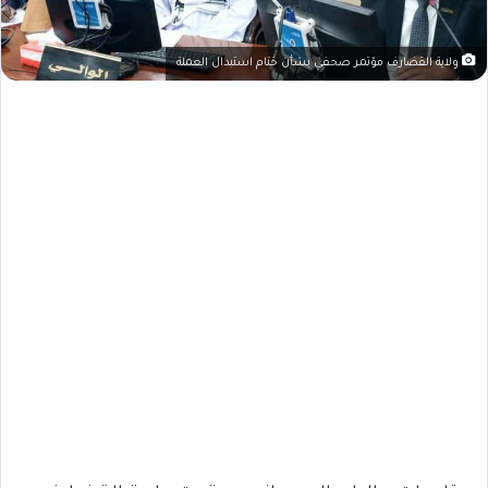
ولاية القضارف مؤتمر صحفي بشأن ختام استبدال العملة