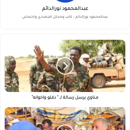
عبدالمحمود نورالدائم
عبدالمحمود نورالدائم – كاتب ومحلل اقتصادي واجتماعي
مناوي
يرسل
رسالة
لـ
"
دقلو
واخوانه"
مناوي يرسل رسالة لـ " دقلو واخوانه"
الأدوية
المخدرة
بـ
الشمالية