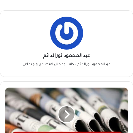
عبدالمحمود نورالدائم
عبدالمحمود نورالدائم – كاتب ومحلل اقتصادي واجتماعي
عناوين
الصحف
السودانية
الصادرة
اليوم
الخميس
26