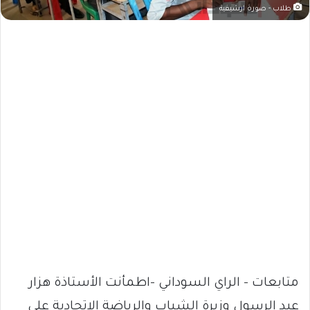
طلاب - صورة ارشيفية
متابعات – الراي السوداني -اطمأنت الأستاذة هزار
عبد الرسول وزيرة الشباب والرياضة الاتحادية على