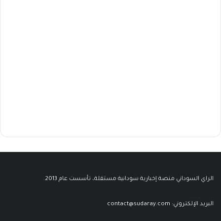
الراي السوداني منصة إخبارية سودانية مستقلة، تأسست عام 2013.
البريد الإلكتروني:
contact@sudaray.com